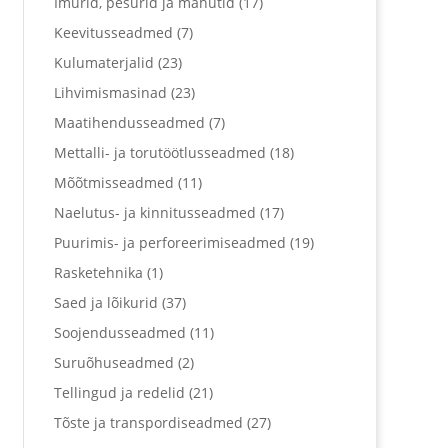
Imurid, pesurid ja mahutid
(17)
Keevitusseadmed
(7)
Kulumaterjalid
(23)
Lihvimismasinad
(23)
Maatihendusseadmed
(7)
Mettalli- ja torutöötlusseadmed
(18)
Mõõtmisseadmed
(11)
Naelutus- ja kinnitusseadmed
(17)
Puurimis- ja perforeerimiseadmed
(19)
Rasketehnika
(1)
Saed ja lõikurid
(37)
Soojendusseadmed
(11)
Suruõhuseadmed
(2)
Tellingud ja redelid
(21)
Tõste ja transpordiseadmed
(27)