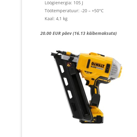
Löögienergia: 105 J
Töötemperatuur: -20 – +50°C
Kaal: 4,1 kg
20.00 EUR päev (16.13 käibemaksuta)