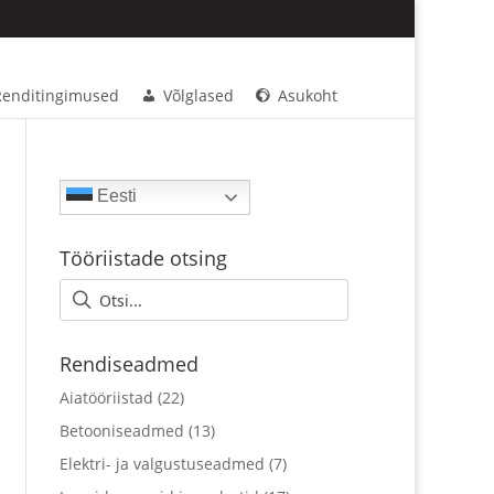
Renditingimused
Võlglased
Asukoht
Eesti
Tööriistade otsing
Rendiseadmed
Aiatööriistad
(22)
Betooniseadmed
(13)
Elektri- ja valgustuseadmed
(7)