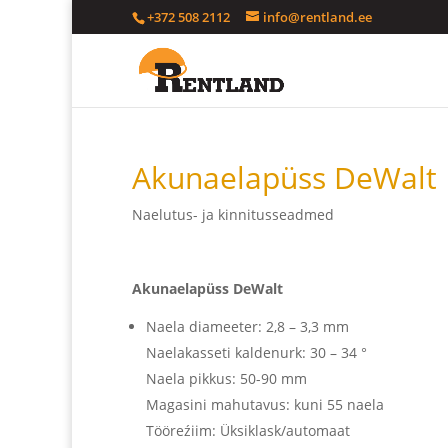
+372 508 2112
info@rentland.ee
Akunaelapüss DeWalt
Naelutus- ja kinnitusseadmed
Akunaelapüss DeWalt
Naela diameeter: 2,8 – 3,3 mm
Naelakasseti kaldenurk: 30 – 34 °
Naela pikkus: 50-90 mm
Magasini mahutavus: kuni 55 naela
Tööreźiim: Üksiklask/automaat