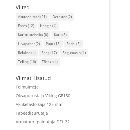
Viited
Akutööriistad
(21)
Detektor
(2)
Frees
(12)
Haagis
(4)
Koristustehnika
(8)
Käru
(8)
Liivapaber
(2)
Puur
(15)
Redel
(5)
Relakas
(4)
Saag
(17)
Segumasin
(1)
Telling
(16)
Tõstuk
(4)
Viimati lisatud
Tolmuimeja
Oksapurustaja Viking GE150
Akuketaslõikaja 125 mm
Tapeediaurutaja
Armatuuri painutaja DEL 32