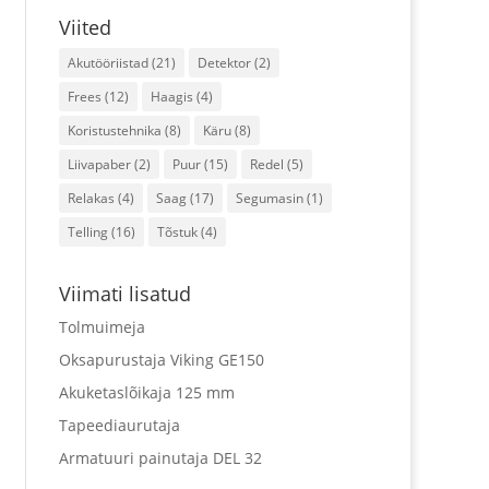
Viited
Akutööriistad
(21)
Detektor
(2)
Frees
(12)
Haagis
(4)
Koristustehnika
(8)
Käru
(8)
Liivapaber
(2)
Puur
(15)
Redel
(5)
Relakas
(4)
Saag
(17)
Segumasin
(1)
Telling
(16)
Tõstuk
(4)
Viimati lisatud
Tolmuimeja
Oksapurustaja Viking GE150
Akuketaslõikaja 125 mm
Tapeediaurutaja
Armatuuri painutaja DEL 32