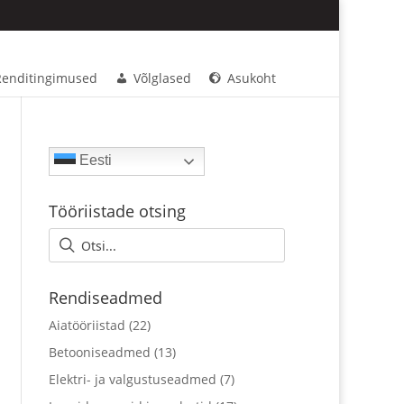
Renditingimused
Võlglased
Asukoht
Eesti
Tööriistade otsing
Rendiseadmed
Aiatööriistad
(22)
Betooniseadmed
(13)
Elektri- ja valgustuseadmed
(7)