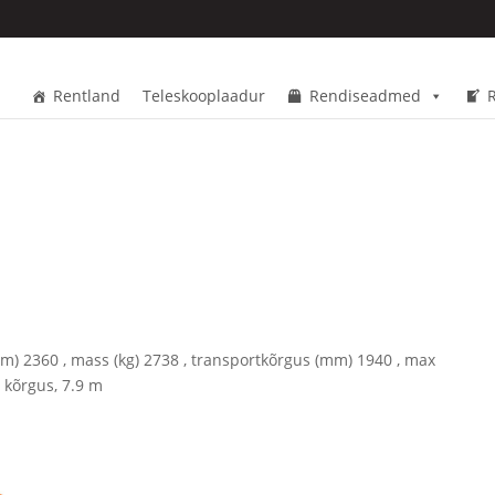
Rentland
Teleskooplaadur
Rendiseadmed
mm) 2360 , mass (kg) 2738 , transportkõrgus (mm) 1940 , max
, kõrgus, 7.9 m