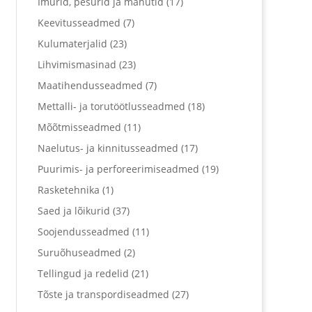
Imurid, pesurid ja mahutid
(17)
Keevitusseadmed
(7)
Kulumaterjalid
(23)
Lihvimismasinad
(23)
Maatihendusseadmed
(7)
Mettalli- ja torutöötlusseadmed
(18)
Mõõtmisseadmed
(11)
Naelutus- ja kinnitusseadmed
(17)
Puurimis- ja perforeerimiseadmed
(19)
Rasketehnika
(1)
Saed ja lõikurid
(37)
Soojendusseadmed
(11)
Suruõhuseadmed
(2)
Tellingud ja redelid
(21)
Tõste ja transpordiseadmed
(27)