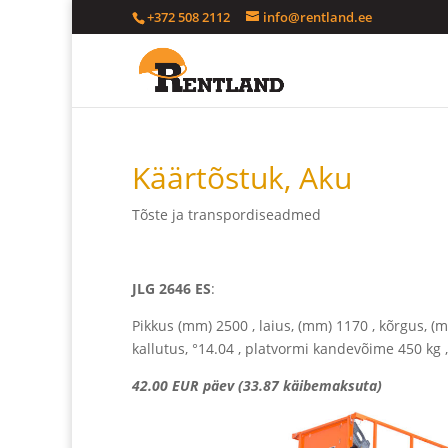
+372 508 2112
info@rentland.ee
Käärtõstuk, Aku
Tõste ja transpordiseadmed
JLG 2646 ES
:
Pikkus (mm) 2500 , laius, (mm) 1170 , kõrgus, (
kallutus, °14.04 , platvormi kandevõime 450 kg 
42.00 EUR päev (33.87 käibemaksuta)