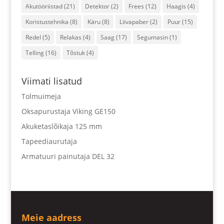
Akutööriistad
(21)
Detektor
(2)
Frees
(12)
Haagis
(4)
Koristustehnika
(8)
Käru
(8)
Liivapaber
(2)
Puur
(15)
Redel
(5)
Relakas
(4)
Saag
(17)
Segumasin
(1)
Telling
(16)
Tõstuk
(4)
Viimati lisatud
Tolmuimeja
Oksapurustaja Viking GE150
Akuketaslõikaja 125 mm
Tapeediaurutaja
Armatuuri painutaja DEL 32
Meie aadress