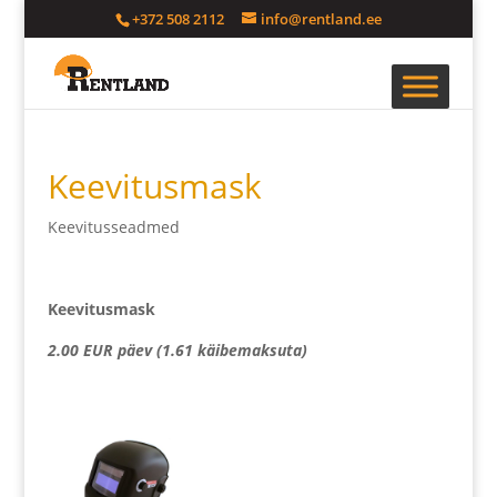
+372 508 2112
info@rentland.ee
Keevitusmask
Keevitusseadmed
Keevitusmask
2.00 EUR päev (1.61 käibemaksuta)