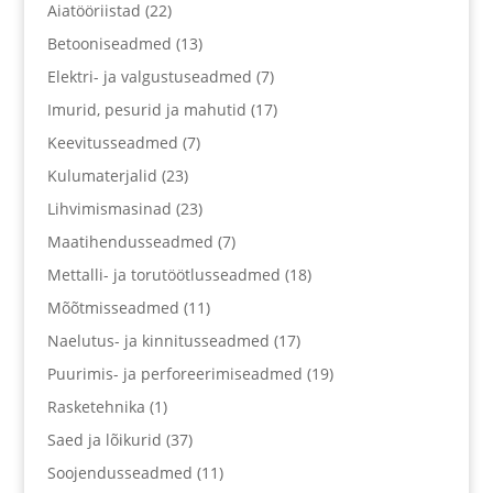
Aiatööriistad
(22)
Betooniseadmed
(13)
Elektri- ja valgustuseadmed
(7)
Imurid, pesurid ja mahutid
(17)
Keevitusseadmed
(7)
Kulumaterjalid
(23)
Lihvimismasinad
(23)
Maatihendusseadmed
(7)
Mettalli- ja torutöötlusseadmed
(18)
Mõõtmisseadmed
(11)
Naelutus- ja kinnitusseadmed
(17)
Puurimis- ja perforeerimiseadmed
(19)
Rasketehnika
(1)
Saed ja lõikurid
(37)
Soojendusseadmed
(11)