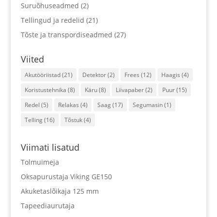
Suruõhuseadmed
(2)
Tellingud ja redelid
(21)
Tõste ja transpordiseadmed
(27)
Viited
Akutööriistad
(21)
Detektor
(2)
Frees
(12)
Haagis
(4)
Koristustehnika
(8)
Käru
(8)
Liivapaber
(2)
Puur
(15)
Redel
(5)
Relakas
(4)
Saag
(17)
Segumasin
(1)
Telling
(16)
Tõstuk
(4)
Viimati lisatud
Tolmuimeja
Oksapurustaja Viking GE150
Akuketaslõikaja 125 mm
Tapeediaurutaja