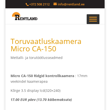
+372 508 2112
info@rentland.ee
Toruvaatluskaamera
Micro CA-150
Mettalli- ja torutöötlusseadmed
Micro CA-150 Ridgid kontrollkaamera
: 17mm
veekindel kaamerapea
Kõrge 3.5 display lcd(320×240)
17.00 EUR päev (13.70 käibemaksuta)