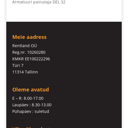
Armatuuri painutaja DEL 32
Meie aadress
Rentland OÜ
Reg.nr. 10260280
KMKR EE100222296
Türi 7
11314 Tallinn
Oleme avatud
E – R: 8.00-17.00
Laupäev : 8.30-13.00
Pühapäev : suletud