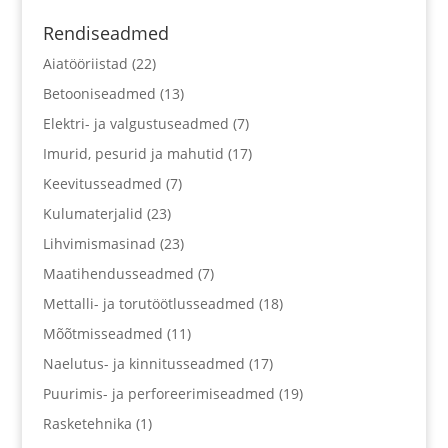
Rendiseadmed
Aiatööriistad
(22)
Betooniseadmed
(13)
Elektri- ja valgustuseadmed
(7)
Imurid, pesurid ja mahutid
(17)
Keevitusseadmed
(7)
Kulumaterjalid
(23)
Lihvimismasinad
(23)
Maatihendusseadmed
(7)
Mettalli- ja torutöötlusseadmed
(18)
Mõõtmisseadmed
(11)
Naelutus- ja kinnitusseadmed
(17)
Puurimis- ja perforeerimiseadmed
(19)
Rasketehnika
(1)