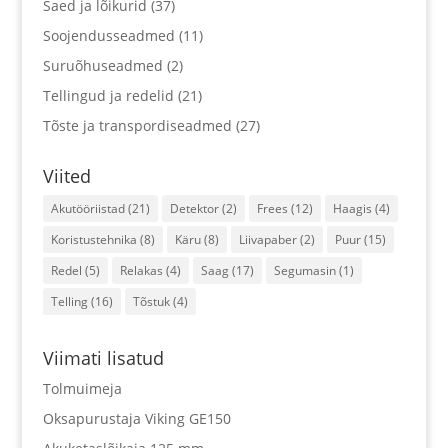
Saed ja lõikurid
(37)
Soojendusseadmed
(11)
Suruõhuseadmed
(2)
Tellingud ja redelid
(21)
Tõste ja transpordiseadmed
(27)
Viited
Akutööriistad
(21)
Detektor
(2)
Frees
(12)
Haagis
(4)
Koristustehnika
(8)
Käru
(8)
Liivapaber
(2)
Puur
(15)
Redel
(5)
Relakas
(4)
Saag
(17)
Segumasin
(1)
Telling
(16)
Tõstuk
(4)
Viimati lisatud
Tolmuimeja
Oksapurustaja Viking GE150