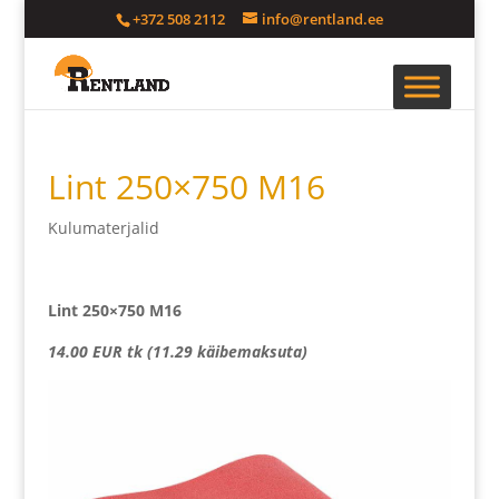
+372 508 2112
info@rentland.ee
Lint 250×750 M16
Kulumaterjalid
Lint 250×750 M16
14.00 EUR tk (11.29 käibemaksuta)