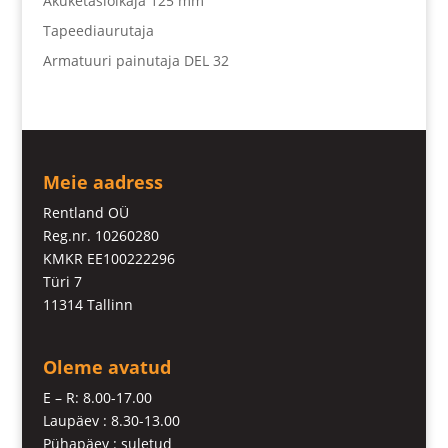
Akuketaslõikaja 125 mm
Tapeediaurutaja
Armatuuri painutaja DEL 32
Meie aadress
Rentland OÜ
Reg.nr. 10260280
KMKR EE100222296
Türi 7
11314 Tallinn
Oleme avatud
E – R: 8.00-17.00
Laupäev : 8.30-13.00
Pühapäev : suletud