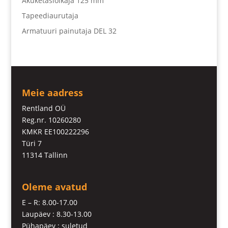
Akuketaslõikaja 125 mm
Tapeediaurutaja
Armatuuri painutaja DEL 32
Meie aadress
Rentland OÜ
Reg.nr. 10260280
KMKR EE100222296
Türi 7
11314 Tallinn
Oleme avatud
E – R: 8.00-17.00
Laupäev : 8.30-13.00
Pühapäev : suletud