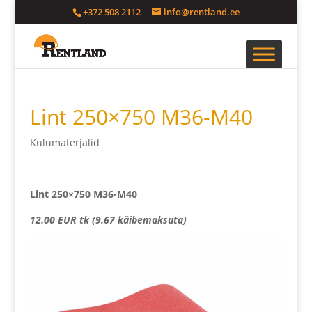
+372 508 2112
info@rentland.ee
Lint 250×750 M36-M40
Kulumaterjalid
Lint 250×750 M36-M40
12.00 EUR tk (9.67 käibemaksuta)