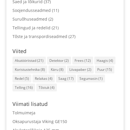
Saed ja lõikurid
(37)
Soojendusseadmed
(11)
Suruõhuseadmed
(2)
Tellingud ja redelid
(21)
Tõste ja transpordiseadmed
(27)
Viited
Akutööriistad
(21)
Detektor
(2)
Frees
(12)
Haagis
(4)
Koristustehnika
(8)
Käru
(8)
Liivapaber
(2)
Puur
(15)
Redel
(5)
Relakas
(4)
Saag
(17)
Segumasin
(1)
Telling
(16)
Tõstuk
(4)
Viimati lisatud
Tolmuimeja
Oksapurustaja Viking GE150