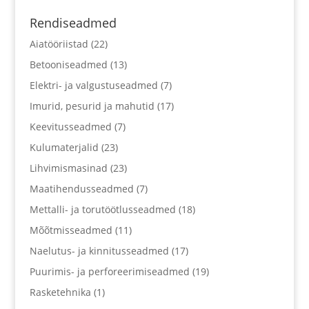
Rendiseadmed
Aiatööriistad
(22)
Betooniseadmed
(13)
Elektri- ja valgustuseadmed
(7)
Imurid, pesurid ja mahutid
(17)
Keevitusseadmed
(7)
Kulumaterjalid
(23)
Lihvimismasinad
(23)
Maatihendusseadmed
(7)
Mettalli- ja torutöötlusseadmed
(18)
Mõõtmisseadmed
(11)
Naelutus- ja kinnitusseadmed
(17)
Puurimis- ja perforeerimiseadmed
(19)
Rasketehnika
(1)