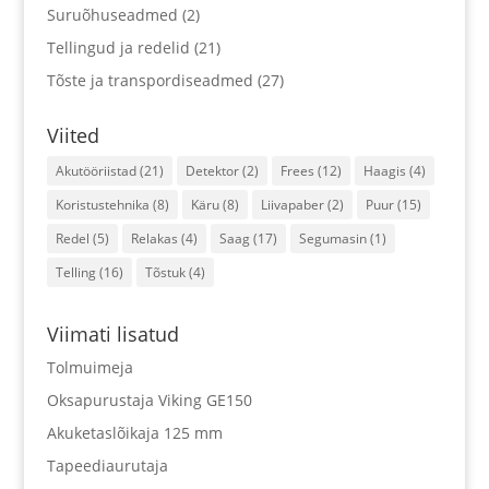
Suruõhuseadmed
(2)
Tellingud ja redelid
(21)
Tõste ja transpordiseadmed
(27)
Viited
Akutööriistad
(21)
Detektor
(2)
Frees
(12)
Haagis
(4)
Koristustehnika
(8)
Käru
(8)
Liivapaber
(2)
Puur
(15)
Redel
(5)
Relakas
(4)
Saag
(17)
Segumasin
(1)
Telling
(16)
Tõstuk
(4)
Viimati lisatud
Tolmuimeja
Oksapurustaja Viking GE150
Akuketaslõikaja 125 mm
Tapeediaurutaja