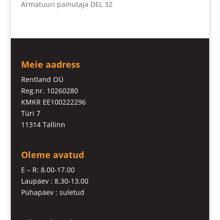
Armatuuri painutaja DEL 32
Meie aadress
Rentland OÜ
Reg.nr. 10260280
KMKR EE100222296
Türi 7
11314 Tallinn
Oleme avatud
E – R: 8.00-17.00
Laupäev : 8.30-13.00
Pühapäev : suletud