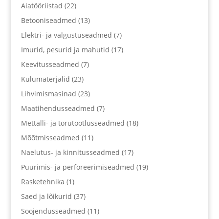
Aiatööriistad
(22)
Betooniseadmed
(13)
Elektri- ja valgustuseadmed
(7)
Imurid, pesurid ja mahutid
(17)
Keevitusseadmed
(7)
Kulumaterjalid
(23)
Lihvimismasinad
(23)
Maatihendusseadmed
(7)
Mettalli- ja torutöötlusseadmed
(18)
Mõõtmisseadmed
(11)
Naelutus- ja kinnitusseadmed
(17)
Puurimis- ja perforeerimiseadmed
(19)
Rasketehnika
(1)
Saed ja lõikurid
(37)
Soojendusseadmed
(11)