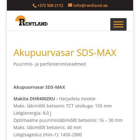
+372 508 2112
info@rentland.ee
Akupuurvasar SDS-MAX
Puurimis- ja perforeerimiseadmed
Akupuurvasar SDS-MAX
Makita DHR400ZKU :
Harjadeta mootor
Maks. läbimõõt betoonis TCT otsikuga: 105 mm
Löögienergia: 8,0 J
Optimaalne puurimisläbimõõt betoonis: 16 – 30 mm
Maks. läbimõõt betoonis: 40 mm
Löögisagedus (min-1): 1450-2900