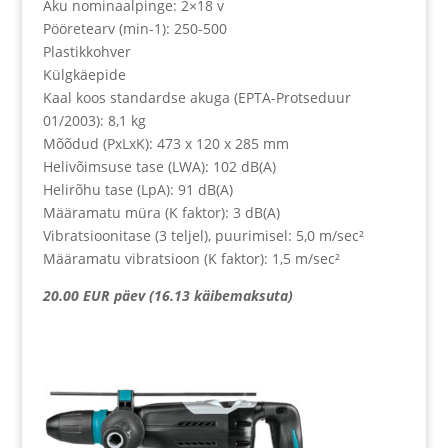
Aku nominaalpinge: 2×18 v
Pööretearv (min-1): 250-500
Plastikkohver
Külgkäepide
Kaal koos standardse akuga (EPTA-Protseduur
01/2003): 8,1 kg
Mõõdud (PxLxK): 473 x 120 x 285 mm
Helivõimsuse tase (LWA): 102 dB(A)
Helirõhu tase (LpA): 91 dB(A)
Määramatu müra (K faktor): 3 dB(A)
Vibratsioonitase (3 teljel), puurimisel: 5,0 m/sec²
Määramatu vibratsioon (K faktor): 1,5 m/sec²
20.00 EUR päev (16.13 käibemaksuta)