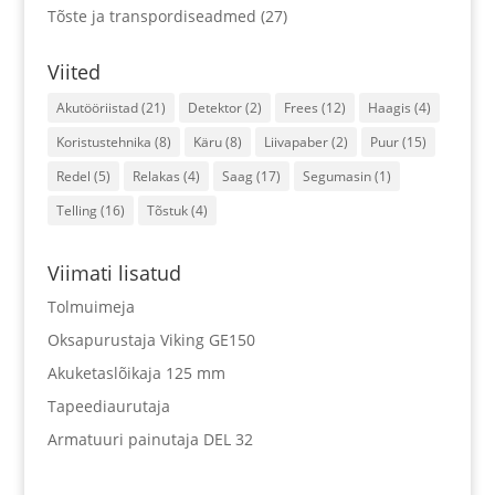
Tõste ja transpordiseadmed
(27)
Viited
Akutööriistad
(21)
Detektor
(2)
Frees
(12)
Haagis
(4)
Koristustehnika
(8)
Käru
(8)
Liivapaber
(2)
Puur
(15)
Redel
(5)
Relakas
(4)
Saag
(17)
Segumasin
(1)
Telling
(16)
Tõstuk
(4)
Viimati lisatud
Tolmuimeja
Oksapurustaja Viking GE150
Akuketaslõikaja 125 mm
Tapeediaurutaja
Armatuuri painutaja DEL 32