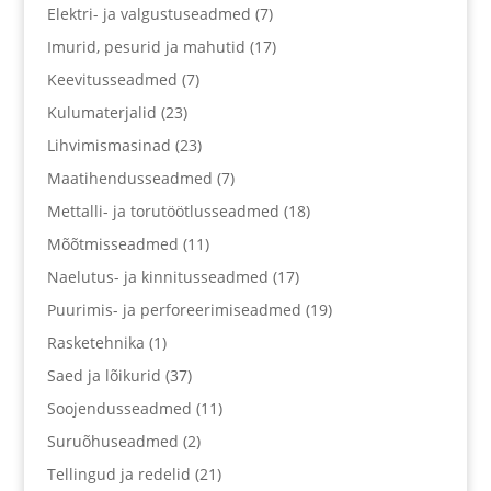
Elektri- ja valgustuseadmed
(7)
Imurid, pesurid ja mahutid
(17)
Keevitusseadmed
(7)
Kulumaterjalid
(23)
Lihvimismasinad
(23)
Maatihendusseadmed
(7)
Mettalli- ja torutöötlusseadmed
(18)
Mõõtmisseadmed
(11)
Naelutus- ja kinnitusseadmed
(17)
Puurimis- ja perforeerimiseadmed
(19)
Rasketehnika
(1)
Saed ja lõikurid
(37)
Soojendusseadmed
(11)
Suruõhuseadmed
(2)
Tellingud ja redelid
(21)