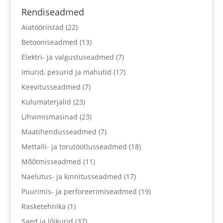
Rendiseadmed
Aiatööriistad
(22)
Betooniseadmed
(13)
Elektri- ja valgustuseadmed
(7)
Imurid, pesurid ja mahutid
(17)
Keevitusseadmed
(7)
Kulumaterjalid
(23)
Lihvimismasinad
(23)
Maatihendusseadmed
(7)
Mettalli- ja torutöötlusseadmed
(18)
Mõõtmisseadmed
(11)
Naelutus- ja kinnitusseadmed
(17)
Puurimis- ja perforeerimiseadmed
(19)
Rasketehnika
(1)
Saed ja lõikurid
(37)