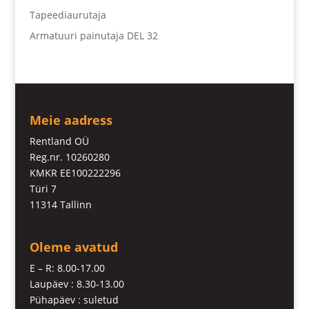
Tapeediaurutaja
Armatuuri painutaja DEL 32
Meie aadress
Rentland OÜ
Reg.nr. 10260280
KMKR EE100222296
Türi 7
11314 Tallinn
Oleme avatud
E – R: 8.00-17.00
Laupäev : 8.30-13.00
Pühapäev : suletud