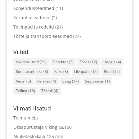
Soojendusseadmed
(11)
Suruõhuseadmed
(2)
Tellingud ja redelid
(21)
Tõste ja transpordiseadmed
(27)
Viited
Akutööriistad
(21)
Detektor
(2)
Frees
(12)
Haagis
(4)
Koristustehnika
(8)
Käru
(8)
Liivapaber
(2)
Puur
(15)
Redel
(5)
Relakas
(4)
Saag
(17)
Segumasin
(1)
Telling
(16)
Tõstuk
(4)
Viimati lisatud
Tolmuimeja
Oksapurustaja Viking GE150
Akuketaslõikaja 125 mm