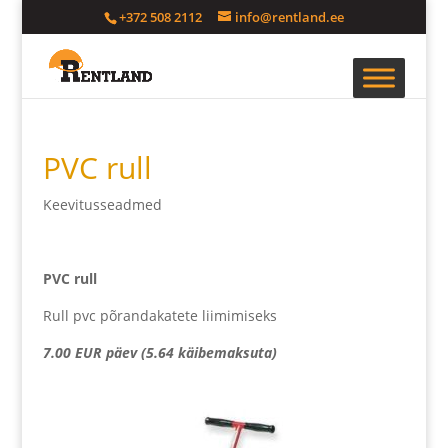
+372 508 2112
info@rentland.ee
PVC rull
Keevitusseadmed
PVC rull
Rull pvc põrandakatete liimimiseks
7.00 EUR päev (5.64 käibemaksuta)