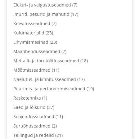
Elektri- ja valgustuseadmed
(7)
Imurid, pesurid ja mahutid
(17)
Keevitusseadmed
(7)
Kulumaterjalid
(23)
Lihvimismasinad
(23)
Maatihendusseadmed
(7)
Mettalli- ja torutöötlusseadmed
(18)
Mõõtmisseadmed
(11)
Naelutus- ja kinnitusseadmed
(17)
Puurimis- ja perforeerimiseadmed
(19)
Rasketehnika
(1)
Saed ja lõikurid
(37)
Soojendusseadmed
(11)
Suruõhuseadmed
(2)
Tellingud ja redelid
(21)