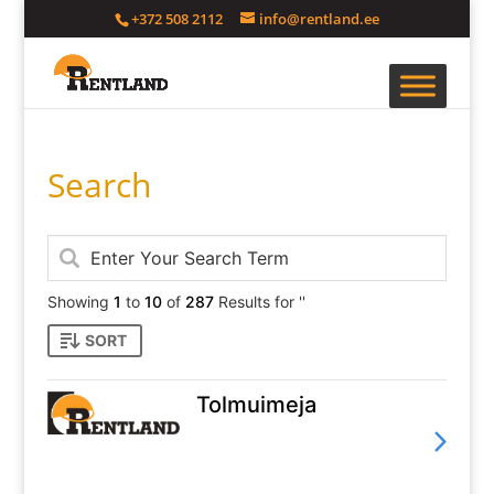
+372 508 2112
info@rentland.ee
Search
Showing
1
to
10
of
287
Results for ''
SORT
Tolmuimeja