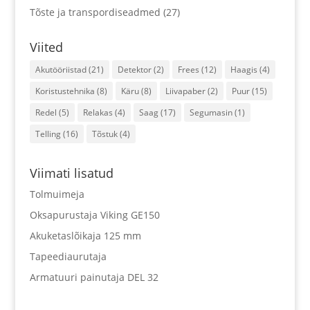
Tõste ja transpordiseadmed
(27)
Viited
Akutööriistad
(21)
Detektor
(2)
Frees
(12)
Haagis
(4)
Koristustehnika
(8)
Käru
(8)
Liivapaber
(2)
Puur
(15)
Redel
(5)
Relakas
(4)
Saag
(17)
Segumasin
(1)
Telling
(16)
Tõstuk
(4)
Viimati lisatud
Tolmuimeja
Oksapurustaja Viking GE150
Akuketaslõikaja 125 mm
Tapeediaurutaja
Armatuuri painutaja DEL 32