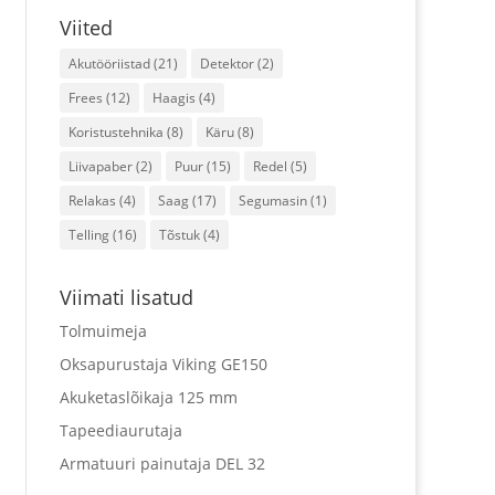
Viited
Akutööriistad
(21)
Detektor
(2)
Frees
(12)
Haagis
(4)
Koristustehnika
(8)
Käru
(8)
Liivapaber
(2)
Puur
(15)
Redel
(5)
Relakas
(4)
Saag
(17)
Segumasin
(1)
Telling
(16)
Tõstuk
(4)
Viimati lisatud
Tolmuimeja
Oksapurustaja Viking GE150
Akuketaslõikaja 125 mm
Tapeediaurutaja
Armatuuri painutaja DEL 32