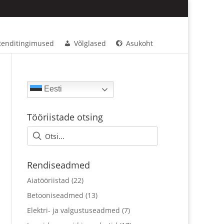
Renditingimused
Võlglased
Asukoht
Eesti
Tööriistade otsing
Rendiseadmed
Aiatööriistad
(22)
Betooniseadmed
(13)
Elektri- ja valgustuseadmed
(7)