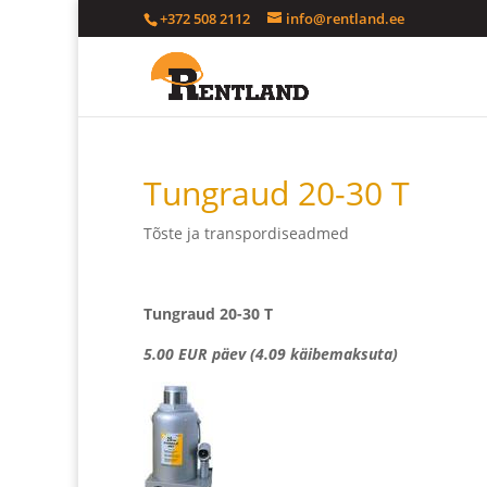
+372 508 2112
info@rentland.ee
Tungraud 20-30 T
Tõste ja transpordiseadmed
Tungraud 20-30 T
5.00 EUR päev (4.09 käibemaksuta)