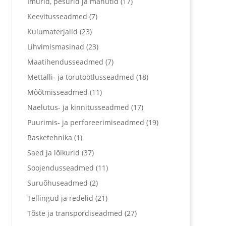
Imurid, pesurid ja mahutid
(17)
Keevitusseadmed
(7)
Kulumaterjalid
(23)
Lihvimismasinad
(23)
Maatihendusseadmed
(7)
Mettalli- ja torutöötlusseadmed
(18)
Mõõtmisseadmed
(11)
Naelutus- ja kinnitusseadmed
(17)
Puurimis- ja perforeerimiseadmed
(19)
Rasketehnika
(1)
Saed ja lõikurid
(37)
Soojendusseadmed
(11)
Suruõhuseadmed
(2)
Tellingud ja redelid
(21)
Tõste ja transpordiseadmed
(27)