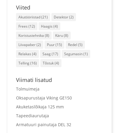
Viited
Akutööriistad
(21)
Detektor
(2)
Frees
(12)
Haagis
(4)
Koristustehnika
(8)
Käru
(8)
Liivapaber
(2)
Puur
(15)
Redel
(5)
Relakas
(4)
Saag
(17)
Segumasin
(1)
Telling
(16)
Tõstuk
(4)
Viimati lisatud
Tolmuimeja
Oksapurustaja Viking GE150
Akuketaslõikaja 125 mm
Tapeediaurutaja
Armatuuri painutaja DEL 32