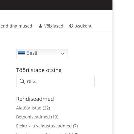
Renditingimused
Võlglased
Asukoht
Eesti
Tööriistade otsing
Rendiseadmed
Aiatööriistad
(22)
Betooniseadmed
(13)
Elektri- ja valgustuseadmed
(7)