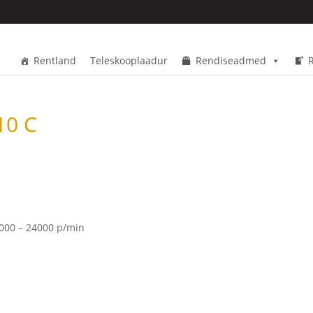
Rentland
Teleskooplaadur
Rendiseadmed
10 C
8000 – 24000 p/min