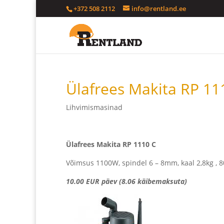
+372 508 2112
info@rentland.ee
Ülafrees Makita RP 11
Lihvimismasinad
Ülafrees Makita RP 1110 C
Võimsus 1100W, spindel 6 – 8mm, kaal 2,8kg , 
10.00 EUR päev (8.06 käibemaksuta)