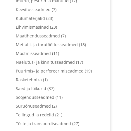
Imurid, pesurid ja mahutid
(17)
Keevitusseadmed
(7)
Kulumaterjalid
(23)
Lihvimismasinad
(23)
Maatihendusseadmed
(7)
Mettalli- ja torutöötlusseadmed
(18)
Mõõtmisseadmed
(11)
Naelutus- ja kinnitusseadmed
(17)
Puurimis- ja perforeerimiseadmed
(19)
Rasketehnika
(1)
Saed ja lõikurid
(37)
Soojendusseadmed
(11)
Suruõhuseadmed
(2)
Tellingud ja redelid
(21)
Tõste ja transpordiseadmed
(27)